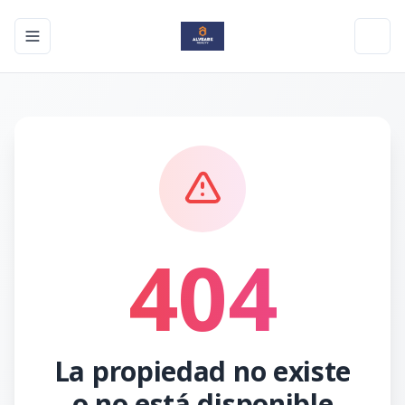
Toggle navigation menu
Toggl
404
La propiedad no existe
o no está disponible