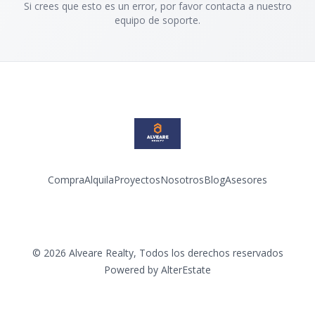
Si crees que esto es un error, por favor contacta a nuestro
equipo de soporte.
Compra
Alquila
Proyectos
Nosotros
Blog
Asesores
Facebook
Instagram
LinkedIn
YouTube
©
2026
Alveare Realty
,
Todos los derechos reservados
Powered by
AlterEstate