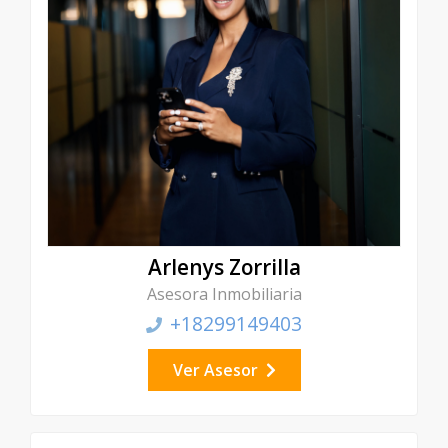
Arlenys Zorrilla
Asesora Inmobiliaria
+18299149403
Ver Asesor