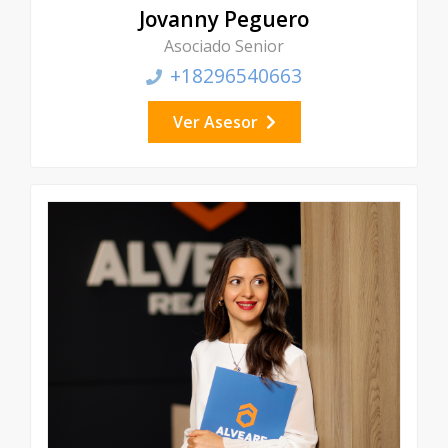
Jovanny Peguero
Asociado Senior
+18296540663
Ver Asesor