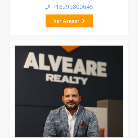
+18299800645
Ver Asesor