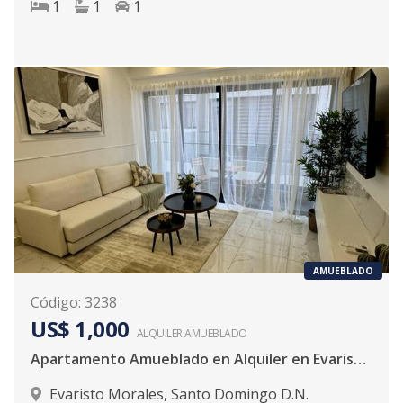
1
1
1
AMUEBLADO
Código
:
3238
US$ 1,000
ALQUILER
AMUEBLADO
Apartamento Amueblado en Alquiler en Evaristo Morales | 1 Habitación
Evaristo Morales
,
Santo Domingo D.N.