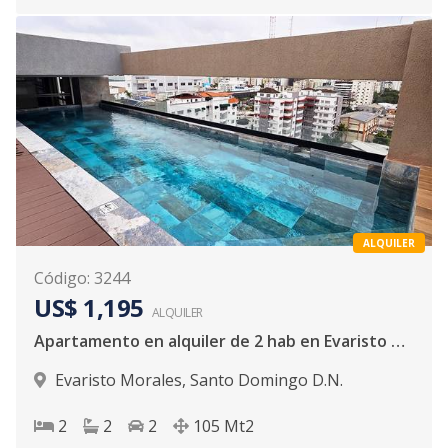
ALQUILER
Código
:
3244
US$ 1,195
ALQUILER
Apartamento en alquiler de 2 hab en Evaristo Morales
Evaristo Morales
,
Santo Domingo D.N.
2
2
2
105
Mt2