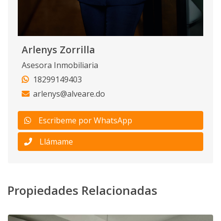
Arlenys Zorrilla
Asesora Inmobiliaria
18299149403
arlenys@alveare.do
Escribeme por WhatsApp
Llámame
Propiedades Relacionadas