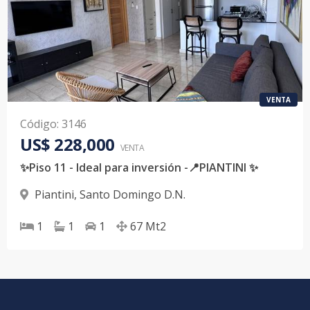
VENTA
Código
:
3146
US$ 228,000
VENTA
✨Piso 11 - Ideal para inversión -📍PIANTINI ✨
Piantini
,
Santo Domingo D.N.
1
1
1
67
Mt2