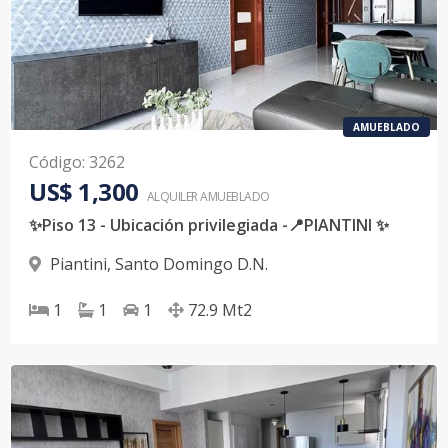
AMUEBLADO
Código
:
3262
US$ 1,300
ALQUILER
AMUEBLADO
✨Piso 13 - Ubicación privilegiada -📍PIANTINI ✨
Piantini
,
Santo Domingo D.N.
1
1
1
72.9
Mt2