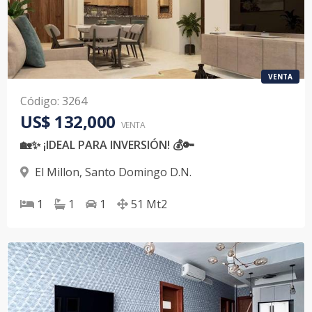
VENTA
Código
:
3264
US$ 132,000
VENTA
🏡✨ ¡IDEAL PARA INVERSIÓN! 💰🔑
El Millon
,
Santo Domingo D.N.
1
1
1
51
Mt2