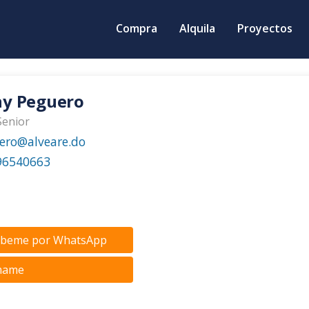
Compra
Alquila
Proyectos
ny Peguero
Senior
ero@alveare.do
96540663
ibeme por WhatsApp
mame