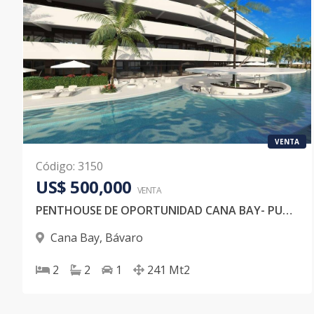
VENTA
Código
:
3150
US$ 500,000
VENTA
PENTHOUSE DE OPORTUNIDAD CANA BAY- PUNTA CANA
Cana Bay
,
Bávaro
2
2
1
241
Mt2