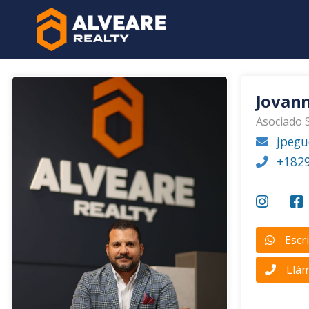
Jovan
Asociado 
jpegu
+182
Escr
Llá