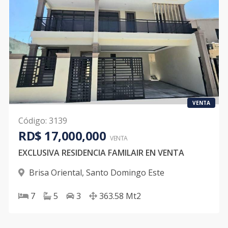
VENTA
Código
:
3139
RD$ 17,000,000
VENTA
EXCLUSIVA RESIDENCIA FAMILAIR EN VENTA
Brisa Oriental
,
Santo Domingo Este
7
5
3
363.58
Mt2