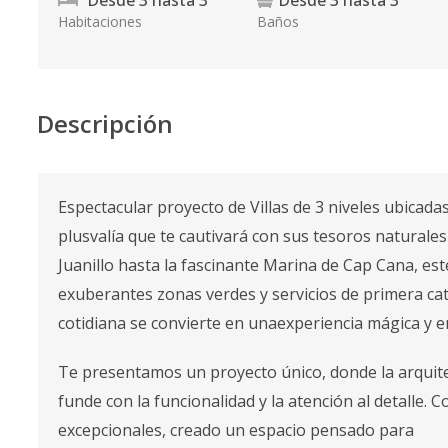
Desde
3
hasta
3
Desde
3
hasta
3
Habitaciones
Baños
Descripción
Espectacular proyecto de Villas de 3 niveles ubicada
plusvalía que te cautivará con sus tesoros naturales
Juanillo hasta la fascinante Marina de Cap Cana, este
exuberantes zonas verdes y servicios de primera cate
cotidiana se convierte en unaexperiencia mágica y 
Te presentamos un proyecto único, donde la arqui
funde con la funcionalidad y la atención al detalle. 
excepcionales, creado un espacio pensado para