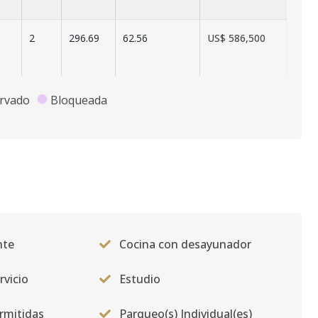
2
296.69
62.56
US$ 586,500
2
296.69
62.56
US$ 606,900
rvado
Bloqueada
nte
Cocina con desayunador
rvicio
Estudio
rmitidas
Parqueo(s) Individual(es)