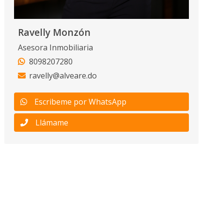
Ravelly Monzón
Asesora Inmobiliaria
8098207280
ravelly@alveare.do
Escribeme por WhatsApp
Llámame