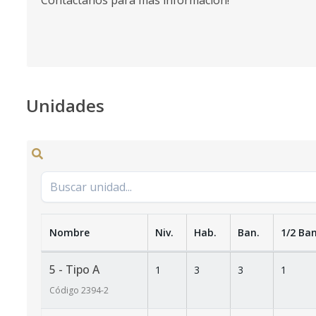
Contáctanos para mas información!
Unidades
Nombre
Niv.
Hab.
Ban.
1/2 Ban
5 - Tipo A
1
3
3
1
Código
2394
-2