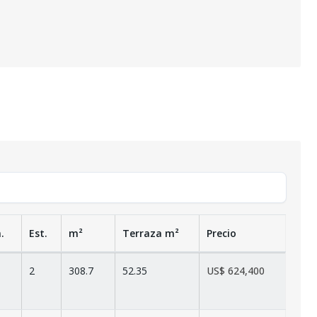
.
Est.
m²
Terraza
m²
Precio
2
308.7
52.35
US$ 624,400