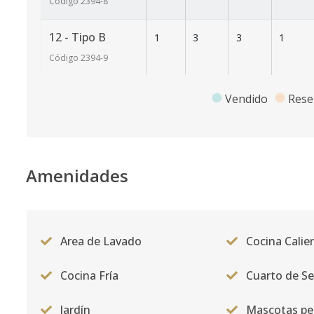
Código
2394
-8
12 - Tipo B
1
3
3
1
Código
2394
-9
4 - Tipo B
1
3
3
1
Vendido
Rese
Código
2394
-1
Amenidades
Area de Lavado
Cocina Calie
Cocina Fría
Cuarto de Se
Jardín
Mascotas pe