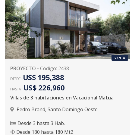
VENTA
PROYECTO
-
Código
:
2438
US$ 195,388
DESDE
US$ 226,960
HASTA
Villas de 3 habitaciones en Vacacional Matua
Pedro Brand
,
Santo Domingo Oeste
Desde
3
hasta
3
Hab.
Desde
180
hasta
180
Mt2