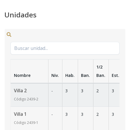
Unidades
1/2
Nombre
Niv.
Hab.
Ban.
Ban.
Est.
m
Villa 2
-
3
3
2
3
2
Código
2439
-2
Villa 1
-
3
3
2
3
2
Código
2439
-1