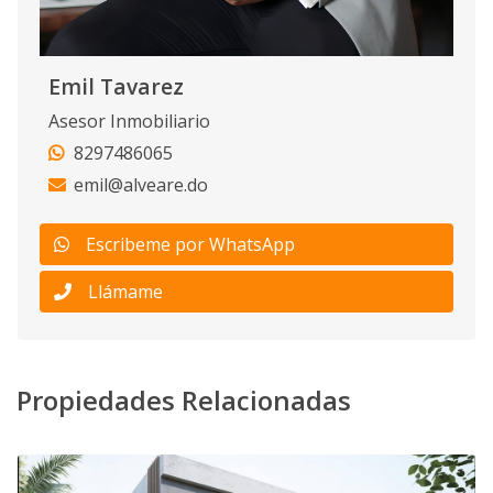
Emil Tavarez
Asesor Inmobiliario
8297486065
emil@alveare.do
Escribeme por WhatsApp
Llámame
Propiedades Relacionadas