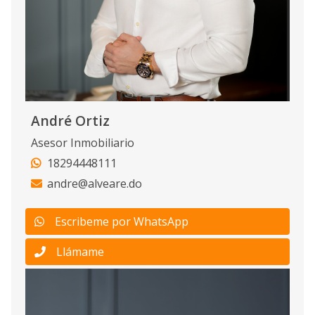
André Ortiz
Asesor Inmobiliario
18294448111
andre@alveare.do
Escribeme por WhatsApp
Llámame