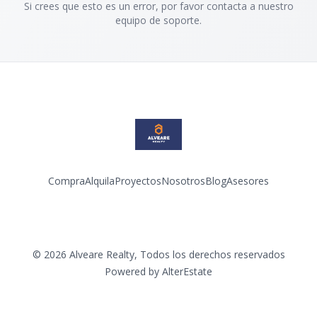
Si crees que esto es un error, por favor contacta a nuestro
equipo de soporte.
Compra
Alquila
Proyectos
Nosotros
Blog
Asesores
Facebook
Instagram
LinkedIn
YouTube
©
2026
Alveare Realty
,
Todos los derechos reservados
Powered by
AlterEstate