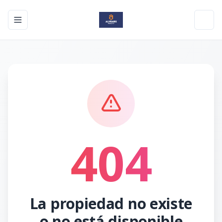
Toggle navigation menu
Toggl
404
La propiedad no existe
o no está disponible