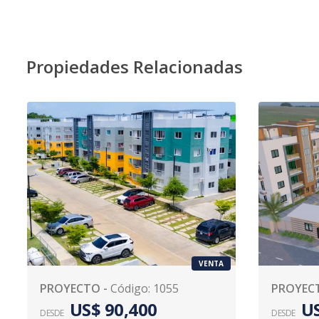
Propiedades Relacionadas
VENTA
PROYECTO
-
Código
:
1055
PROYEC
US$ 90,400
US
DESDE
DESDE