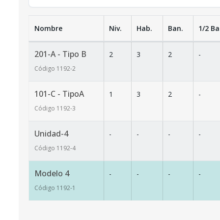
Nombre
Niv.
Hab.
Ban.
1/2 Ba
201-A - Tipo B
2
3
2
-
Código
1192
-2
101-C - TipoA
1
3
2
-
Código
1192
-3
Unidad-4
-
-
-
-
Código
1192
-4
Modelo 4
-
-
-
-
Código
1192
-1