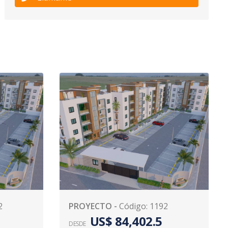
2
PROYECTO
-
Código
:
1192
US$ 84,402.5
DESDE