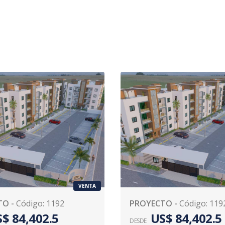
VENTA
TO
-
Código
:
1192
PROYECTO
-
Código
:
119
$ 84,402.5
US$ 84,402.5
DESDE