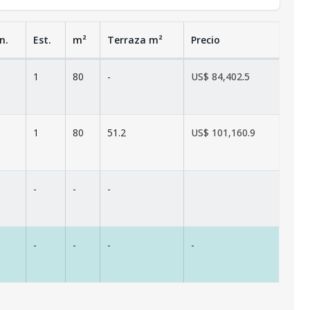
n.
Est.
m²
Terraza
m²
Precio
1
80
-
US$ 84,402.5
1
80
51.2
US$ 101,160.9
-
-
-
-
-
-
-