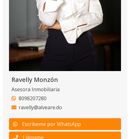
Ravelly Monzón
Asesora Inmobiliaria
8098207280
ravelly@alveare.do
Escribeme por WhatsApp
Llámame