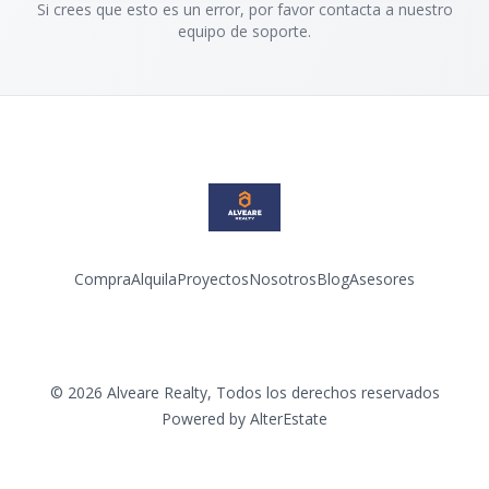
Si crees que esto es un error, por favor contacta a nuestro
equipo de soporte.
Compra
Alquila
Proyectos
Nosotros
Blog
Asesores
Facebook
Instagram
LinkedIn
YouTube
©
2026
Alveare Realty
,
Todos los derechos reservados
Powered by
AlterEstate