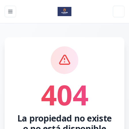
Toggle navigation menu
Toggl
404
La propiedad no existe
o no está disponible