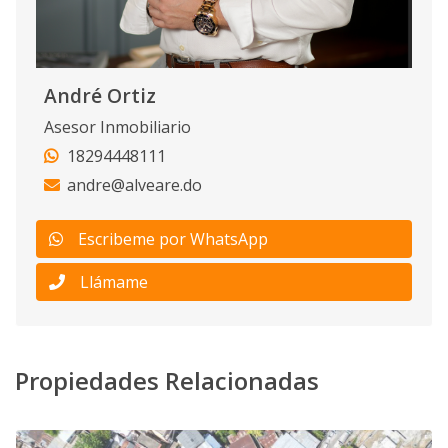
André Ortiz
Asesor Inmobiliario
18294448111
andre@alveare.do
Escribeme por WhatsApp
Llámame
Propiedades Relacionadas