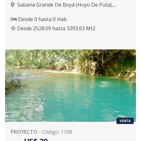
Sabana Grande De Boyá (Hoyo De Puta)
,
Sabana Grande De Boyá
Desde
0
hasta
0
Hab.
Desde
2528.09
hasta
3393.63
Mt2
VENTA
PROYECTO
-
Código
:
1108