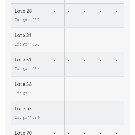
Lote 28
-
-
-
-
-
27
Código
1108
-2
Lote 31
-
-
-
-
-
28
Código
1108
-3
Lote 51
-
-
-
-
-
25
Código
1108
-4
Lote 58
-
-
-
-
-
30
Código
1108
-5
Lote 62
-
-
-
-
-
28
Código
1108
-6
Lote 70
-
-
-
-
-
30