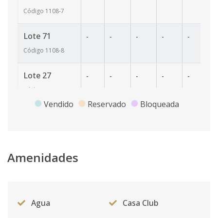
Código
1108
-7
Lote 71
-
-
-
-
-
33
Código
1108
-8
Lote 27
-
-
-
-
-
25
Código
1108
-1
Vendido
Reservado
Bloqueada
Amenidades
Agua
Casa Club