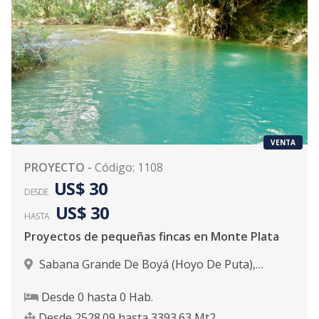
VENTA
PROYECTO
-
Código
:
1108
US$ 30
DESDE
US$ 30
HASTA
Proyectos de pequeñas fincas en Monte Plata
Sabana Grande De Boyá (Hoyo De Puta)
,
Sabana Grande De Boyá
Desde
0
hasta
0
Hab.
Desde
2528.09
hasta
3393.63
Mt2