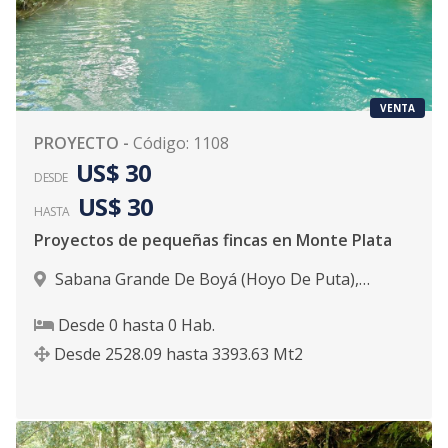
VENTA
PROYECTO
-
Código
:
1108
US$ 30
DESDE
US$ 30
HASTA
Proyectos de pequeñas fincas en Monte Plata
Sabana Grande De Boyá (Hoyo De Puta)
,
Sabana Grande De Boyá
Desde
0
hasta
0
Hab.
Desde
2528.09
hasta
3393.63
Mt2