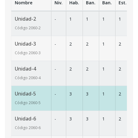
Nombre
Niv.
Hab.
Ban.
Ban.
Est.
m
Unidad-2
-
1
1
1
1
7
Código
2060
-2
Unidad-3
-
2
2
1
2
8
Código
2060
-3
Unidad-4
-
2
2
1
2
9
Código
2060
-4
Unidad-5
-
3
3
1
2
1
Código
2060
-5
Unidad-6
-
3
3
1
2
1
Código
2060
-6