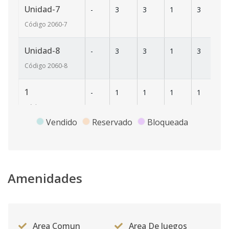
Unidad-7
-
3
3
1
3
1
Código
2060
-7
Unidad-8
-
3
3
1
3
1
Código
2060
-8
1
-
1
1
1
1
6
Código
2060
-1
Vendido
Reservado
Bloqueada
Amenidades
Area Comun
Area De Juegos