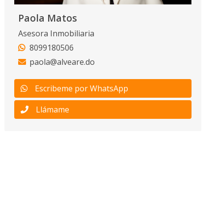
Paola Matos
Asesora Inmobiliaria
8099180506
paola@alveare.do
Escribeme por WhatsApp
Llámame