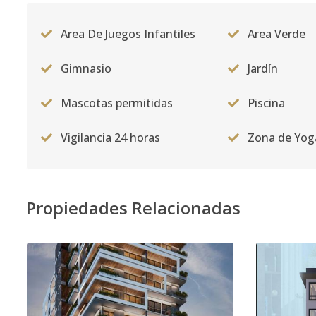
PHG
603
3
-
-
Código
1466
-12
Area De Juegos Infantiles
Area Verde
PH-H
604
3
-
-
Gimnasio
Jardín
Código
1466
-13
Mascotas permitidas
Piscina
PH-J
602
3
-
-
Código
1466
-14
Vigilancia 24 horas
Zona de Yog
PH-K
603
3
-
-
Código
1466
-15
Propiedades Relacionadas
PH-L
604
3
-
-
Código
1466
-16
PH-P
604
3
-
-
Código
1466
-17