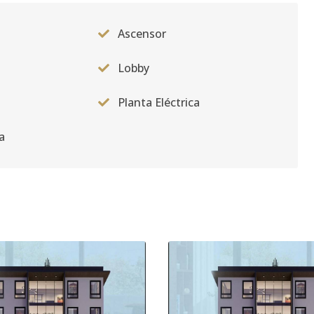
2
157
65
US$ 325,306
Ascensor
2
140
67
US$ 299,096
Lobby
Planta Eléctrica
2
133
65
US$ 285,896
a
2
136
70
US$ 295,896
2
167
52
US$ 328,824
2
134
70
US$ 300,000