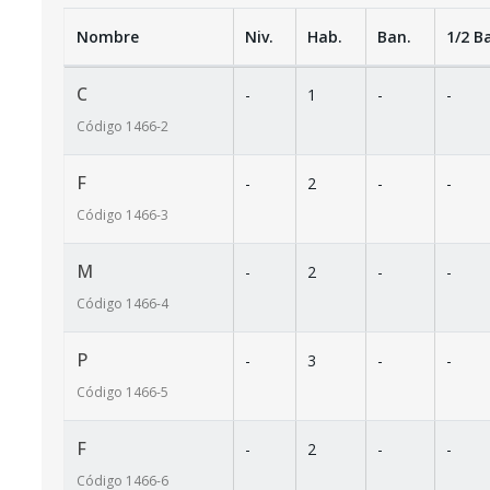
Nombre
Niv.
Hab.
Ban.
1/2 B
C
-
1
-
-
Código
1466
-2
F
-
2
-
-
Código
1466
-3
M
-
2
-
-
Código
1466
-4
P
-
3
-
-
Código
1466
-5
F
-
2
-
-
Código
1466
-6