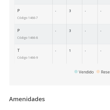
P
-
3
-
-
Código
1466
-7
P
-
3
-
-
Código
1466
-8
T
-
1
-
-
Código
1466
-9
PH
602
3
-
-
Vendido
Rese
Código
1466
-10
PHF
602
2
-
-
Amenidades
Código
1466
-11