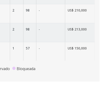
2
98
-
US$ 210,000
2
98
-
US$ 213,000
1
57
-
US$ 150,000
2
169
95
US$ 350,000
rvado
Bloqueada
2
112
56
US$ 260,444