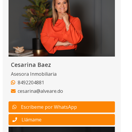
Cesarina Baez
Asesora Inmobiliaria
8492204881
cesarina@alveare.do
Escribeme por WhatsApp
Llámame