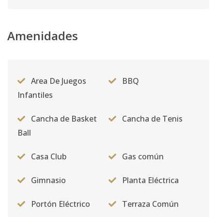
Código
1911
-10
Unidad-1
Amenidades
-
2
2
-
1
1
Código
1911
-1
Area De Juegos
BBQ
Infantiles
Cancha de Basket
Cancha de Tenis
Ball
Casa Club
Gas común
Gimnasio
Planta Eléctrica
Portón Eléctrico
Terraza Común