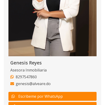
Genesis Reyes
Asesora Inmobiliaria
8297547860
genesis@alveare.do
Escribeme por WhatsApp