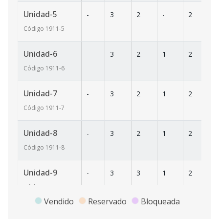
Unidad-5
-
3
2
-
2
18
Código
1911
-5
Unidad-6
-
3
2
1
2
19
Código
1911
-6
Unidad-7
-
3
2
1
2
20
Código
1911
-7
Unidad-8
-
3
2
1
2
23
Código
1911
-8
Unidad-9
-
3
3
1
2
2
Código
1911
-9
Vendido
Reservado
Bloqueada
Unidad-10
-
3
3
1
2
2