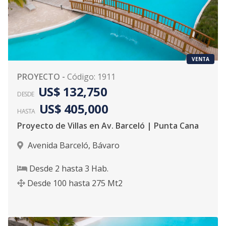
VENTA
PROYECTO
-
Código
:
1911
US$ 132,750
DESDE
US$ 405,000
HASTA
Proyecto de Villas en Av. Barceló | Punta Cana
Avenida Barceló
,
Bávaro
Desde
2
hasta
3
Hab.
Desde
100
hasta
275
Mt2