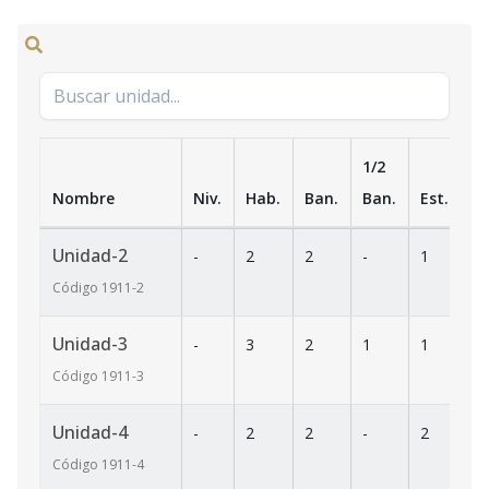
1/2
Nombre
Niv.
Hab.
Ban.
Ban.
Est.
m
Unidad-2
-
2
2
-
1
1
Código
1911
-2
Unidad-3
-
3
2
1
1
1
Código
1911
-3
Unidad-4
-
2
2
-
2
14
Código
1911
-4