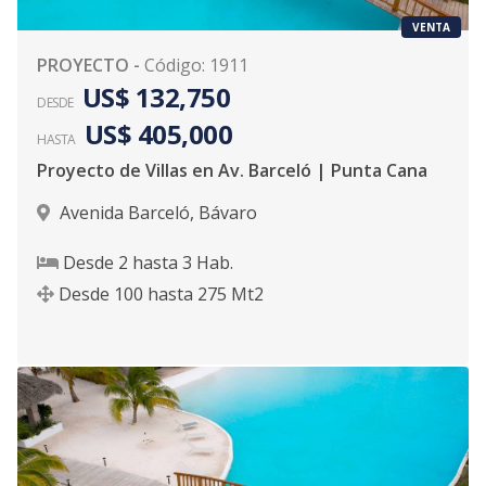
VENTA
PROYECTO
-
Código
:
1911
US$ 132,750
DESDE
US$ 405,000
HASTA
Proyecto de Villas en Av. Barceló | Punta Cana
Avenida Barceló
,
Bávaro
Desde
2
hasta
3
Hab.
Desde
100
hasta
275
Mt2