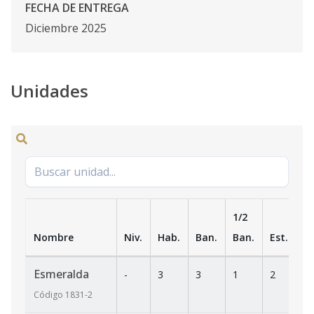
FECHA DE ENTREGA
Diciembre 2025
Unidades
1/2
Nombre
Niv.
Hab.
Ban.
Ban.
Est.
m
Esmeralda
-
3
3
1
2
2
Código
1831
-2