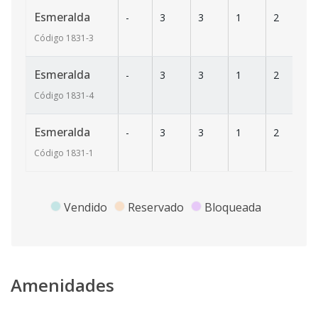
Esmeralda
-
3
3
1
2
2
Código
1831
-3
Esmeralda
-
3
3
1
2
2
Código
1831
-4
Esmeralda
-
3
3
1
2
2
Código
1831
-1
Vendido
Reservado
Bloqueada
Amenidades