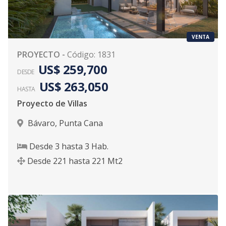
VENTA
PROYECTO
-
Código
:
1831
US$ 259,700
DESDE
US$ 263,050
HASTA
Proyecto de Villas
Bávaro
,
Punta Cana
Desde
3
hasta
3
Hab.
Desde
221
hasta
221
Mt2