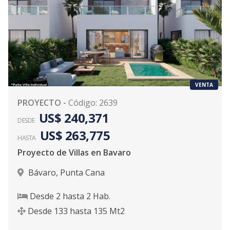
VENTA
PROYECTO
-
Código
:
2639
US$ 240,371
DESDE
US$ 263,775
HASTA
Proyecto de Villas en Bavaro
Bávaro
,
Punta Cana
Desde
2
hasta
2
Hab.
Desde
133
hasta
135
Mt2