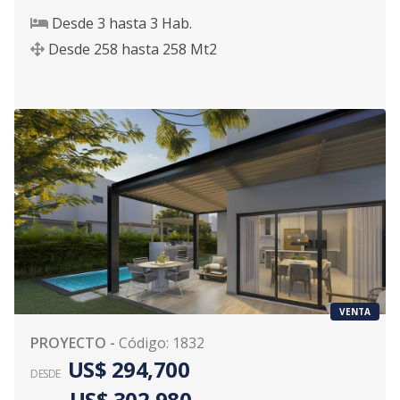
Desde
3
hasta
3
Hab.
Desde
258
hasta
258
Mt2
VENTA
PROYECTO
-
Código
:
1832
US$ 294,700
DESDE
US$ 302,980