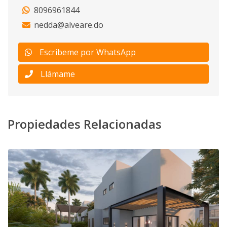
8096961844
nedda@alveare.do
Escribeme por WhatsApp
Llámame
Propiedades Relacionadas