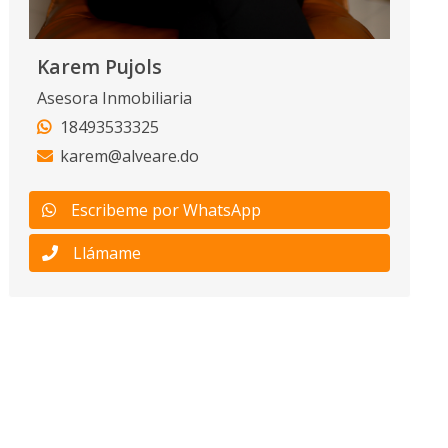
Karem Pujols
Asesora Inmobiliaria
18493533325
karem@alveare.do
Escribeme por WhatsApp
Llámame