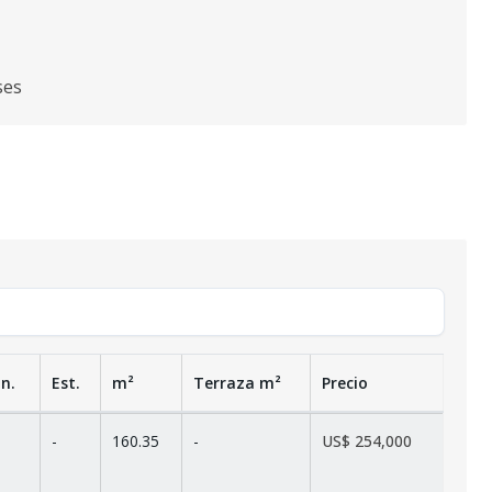
ses
n.
Est.
m²
Terraza
m²
Precio
-
160.35
-
US$ 254,000