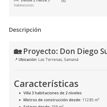
Desde
2
hasta
3
0
0
Habitaciones
Descripción
🏡
Proyecto: Don Diego Sui
📍
Ubicación:
Las Terrenas, Samaná
Características
Villa 3 habitaciones de 2 niveles
Metros de construcción desde:
112.85 m²
Solares desde:
159 m²