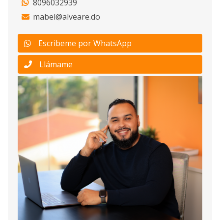
8096032939
mabel@alveare.do
Escribeme por WhatsApp
Llámame