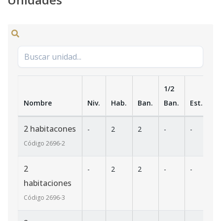
1/2
Nombre
Niv.
Hab.
Ban.
Ban.
Est.
m
2 habitacones
-
2
2
-
-
14
Código
2696
-2
2
-
2
2
-
-
15
habitaciones
Código
2696
-3