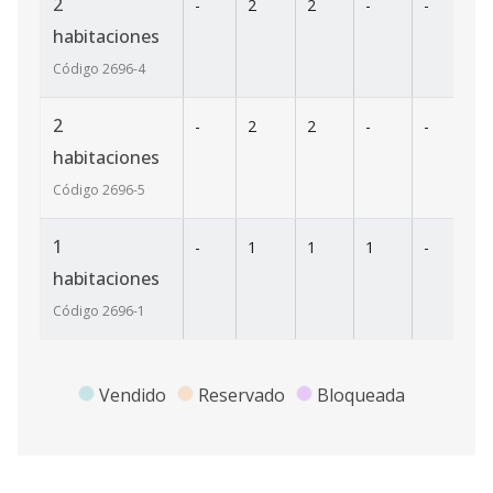
2
-
2
2
-
-
25
habitaciones
Código
2696
-4
2
-
2
2
-
-
26
habitaciones
Código
2696
-5
1
-
1
1
1
-
10
habitaciones
Código
2696
-1
Vendido
Reservado
Bloqueada