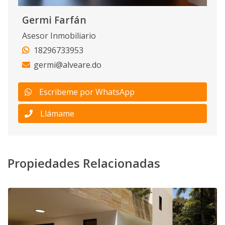
Germi Farfán
Asesor Inmobiliario
18296733953
germi@alveare.do
Escribeme por WhatsApp
Llámame
Propiedades Relacionadas