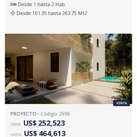
Desde
1
hasta
2
Hab.
Desde
101.35
hasta
263.75
Mt2
VENTA
PROYECTO
-
Código
:
2696
US$ 252,523
DESDE
US$ 464,613
HASTA