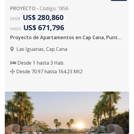
PROYECTO
-
Código
:
1856
US$ 280,860
DESDE
US$ 671,796
HASTA
Proyecto de Apartamentos en Cap Cana, Punta Cana
Las Iguanas
,
Cap Cana
Desde
1
hasta
3
Hab.
Desde
70.97
hasta
164.23
Mt2