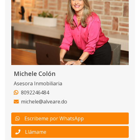
Michele Colón
Asesora Inmobiliaria
8092246484
michele@alveare.do
Escribeme por WhatsApp
Llámame