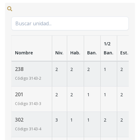
1/2
Nombre
Niv.
Hab.
Ban.
Ban.
Est.
m
238
2
2
2
1
2
1
Código
3143
-2
201
2
2
1
1
2
1
Código
3143
-3
302
3
1
1
2
2
1
Código
3143
-4