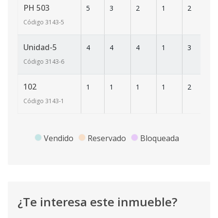
PH 503
5
3
2
1
2
2
Código
3143
-5
Unidad-5
4
4
4
1
3
3
Código
3143
-6
102
1
1
1
1
2
2
Código
3143
-1
Vendido
Reservado
Bloqueada
¿Te interesa este inmueble?