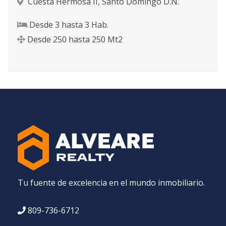
Cuesta Hermosa II
,
Santo Domingo D.N.
Desde
3
hasta
3
Hab.
Desde
250
hasta
250
Mt2
Tu fuente de excelencia en el mundo inmobiliario.
809-736-6712