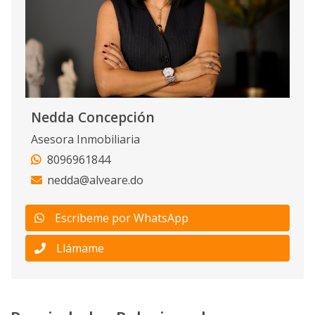
Nedda Concepción
Asesora Inmobiliaria
8096961844
nedda@alveare.do
Escribeme por WhatsApp
Llámame