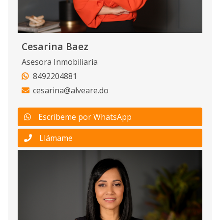
Cesarina Baez
Asesora Inmobiliaria
8492204881
cesarina@alveare.do
Escribeme por WhatsApp
Llámame