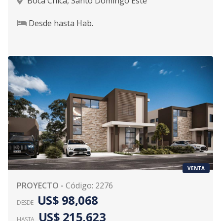
Boca Chica
,
Santo Domingo Este
Desde
hasta
Hab.
VENTA
PROYECTO
-
Código
:
2276
US$ 98,068
DESDE
US$ 215,623
HASTA