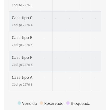
Código
2276
-3
Casa tipo C
-
-
-
-
-
-
Código
2276
-4
Casa tipo E
-
-
-
-
-
-
Código
2276
-5
Casa tipo F
-
-
-
-
-
-
Código
2276
-6
Casa tipo A
-
-
-
-
-
-
Código
2276
-1
Vendido
Reservado
Bloqueada