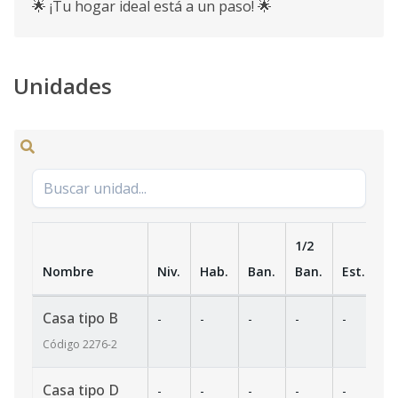
🌟 ¡Tu hogar ideal está a un paso! 🌟
Unidades
1/2
Nombre
Niv.
Hab.
Ban.
Ban.
Est.
m
Casa tipo B
-
-
-
-
-
-
Código
2276
-2
Casa tipo D
-
-
-
-
-
-