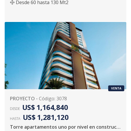
Desde
60
hasta
130
Mt2
VENTA
PROYECTO
-
Código
:
3078
US$ 1,164,840
DESDE
US$ 1,281,120
HASTA
Torre apartamentos uno por nivel en construcción para venta en Serralles