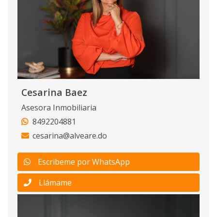
Cesarina Baez
Asesora Inmobiliaria
8492204881
cesarina@alveare.do
Escribeme por WhatsApp
Llámame