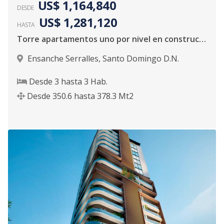
US$ 1,164,840
DESDE
US$ 1,281,120
HASTA
Torre apartamentos uno por nivel en construcción para venta en Serralles
Ensanche Serralles
,
Santo Domingo D.N.
Desde
3
hasta
3
Hab.
Desde
350.6
hasta
378.3
Mt2