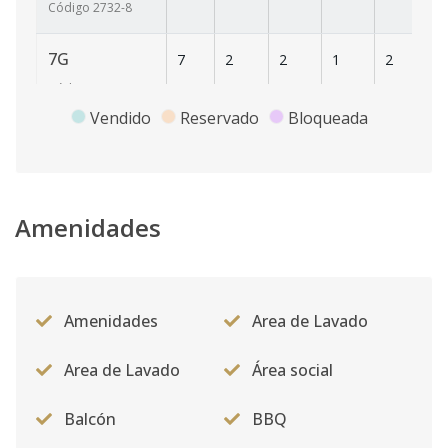
Código
2732
-8
7G
7
2
2
1
2
1
Código
2732
-9
Vendido
Reservado
Bloqueada
8C
8
1
1
1
1
6
Código
2732
-10
8D
Amenidades
8
1
1
1
1
6
Código
2732
-11
8G
8
2
2
1
2
1
Amenidades
Area de Lavado
Código
2732
-12
Area de Lavado
Área social
9C
9
1
1
1
1
6
Código
2732
-13
Balcón
BBQ