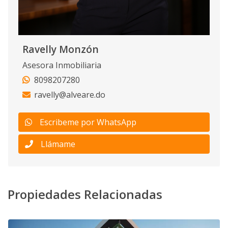
Ravelly Monzón
Asesora Inmobiliaria
8098207280
ravelly@alveare.do
Escribeme por WhatsApp
Llámame
Propiedades Relacionadas