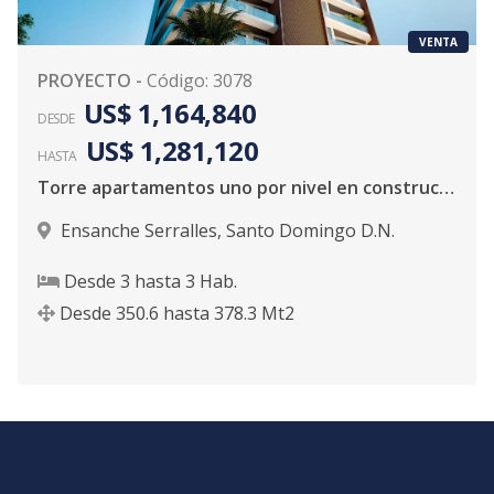
VENTA
PROYECTO
-
Código
:
3078
US$ 1,164,840
DESDE
US$ 1,281,120
HASTA
Torre apartamentos uno por nivel en construcción para venta en Serralles
Ensanche Serralles
,
Santo Domingo D.N.
Desde
3
hasta
3
Hab.
Desde
350.6
hasta
378.3
Mt2