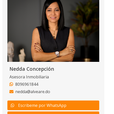
Nedda Concepción
Asesora Inmobiliaria
8096961844
nedda@alveare.do
Escribeme por WhatsApp