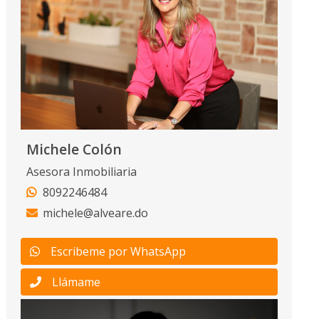
Michele Colón
Asesora Inmobiliaria
8092246484
michele@alveare.do
Escribeme por WhatsApp
Llámame