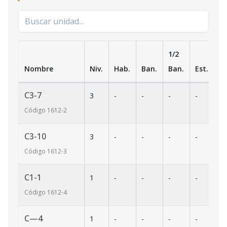
1/2
Nombre
Niv.
Hab.
Ban.
Ban.
Est.
m
C3-7
3
-
-
-
-
6
Código
1612
-2
C3-10
3
-
-
-
-
6
Código
1612
-3
C1-1
1
-
-
-
-
1
Código
1612
-4
C—4
1
-
-
-
-
1