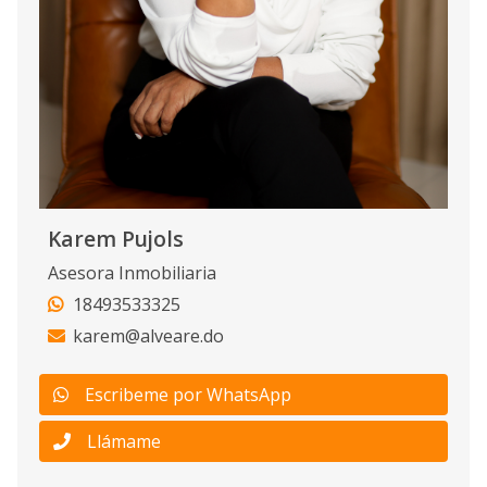
Karem Pujols
Asesora Inmobiliaria
18493533325
karem@alveare.do
Escribeme por WhatsApp
Llámame