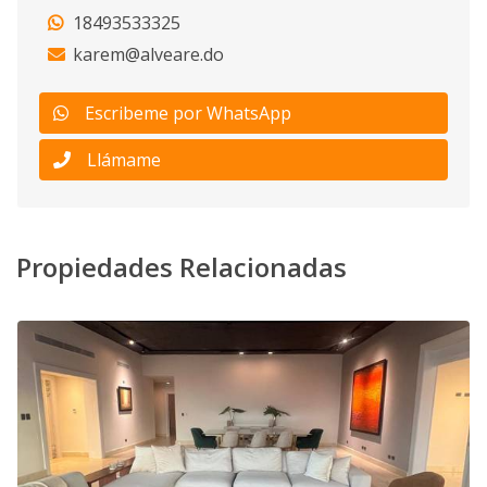
18493533325
karem@alveare.do
Escribeme por WhatsApp
Llámame
Propiedades Relacionadas