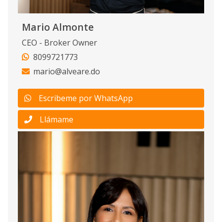
Mario Almonte
CEO - Broker Owner
8099721773
mario@alveare.do
Escribeme por WhatsApp
Llámame