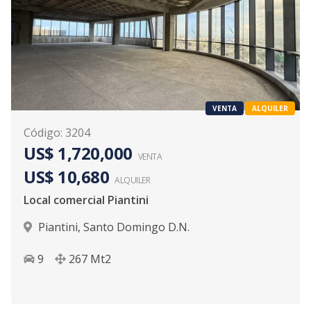
VENTA
ALQUILER
Código
:
3204
US$ 1,720,000
VENTA
US$ 10,680
ALQUILER
Local comercial Piantini
Piantini
,
Santo Domingo D.N.
9
267
Mt2