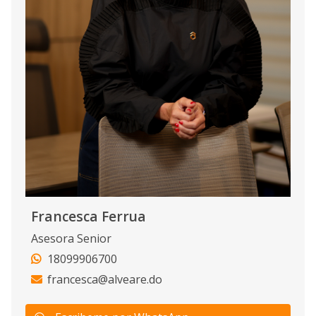
Francesca Ferrua
Asesora Senior
18099906700
francesca@alveare.do