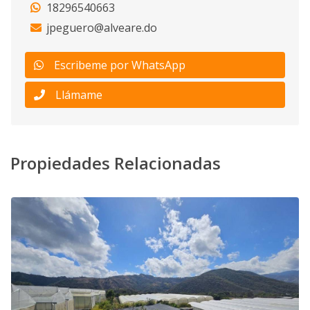
18296540663
jpeguero@alveare.do
Escribeme por WhatsApp
Llámame
Propiedades Relacionadas