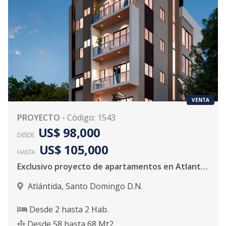
VENTA
PROYECTO
-
Código
:
1543
US$ 98,000
DESDE
US$ 105,000
HASTA
Exclusivo proyecto de apartamentos en Atlantida
Atlántida
,
Santo Domingo D.N.
Desde
2
hasta
2
Hab.
Desde
58
hasta
68
Mt2