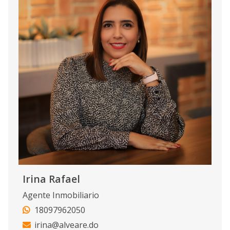
Irina Rafael
Agente Inmobiliario
18097962050
irina@alveare.do