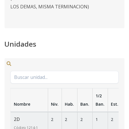
LOS DEMAS, MISMA TERMINACION)
Unidades
1/2
Nombre
Niv.
Hab.
Ban.
Ban.
Est.
m
2D
2
2
2
1
2
1
Código
1214
-1