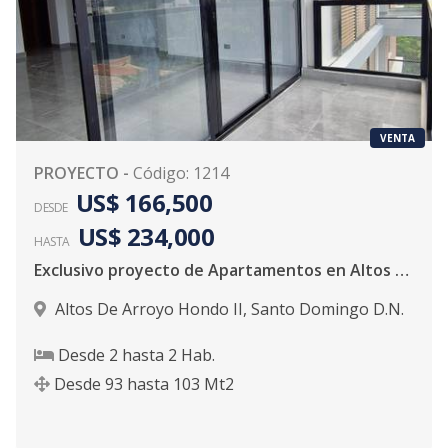
VENTA
PROYECTO
-
Código
:
1214
US$ 166,500
DESDE
US$ 234,000
HASTA
Exclusivo proyecto de Apartamentos en Altos de Arroyo Hondo II
Altos De Arroyo Hondo II
,
Santo Domingo D.N.
Desde
2
hasta
2
Hab.
Desde
93
hasta
103
Mt2