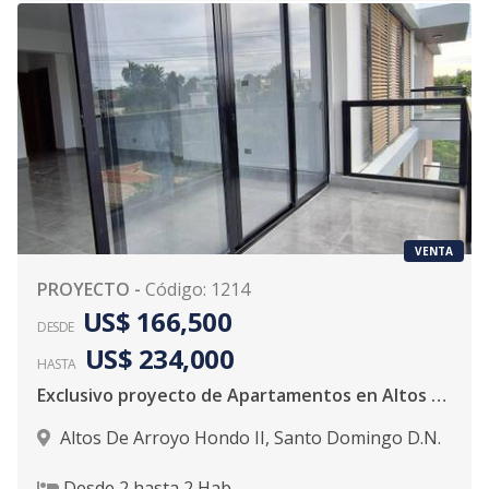
VENTA
PROYECTO
-
Código
:
1214
US$ 166,500
DESDE
US$ 234,000
HASTA
Exclusivo proyecto de Apartamentos en Altos de Arroyo Hondo II
Altos De Arroyo Hondo II
,
Santo Domingo D.N.
Desde
2
hasta
2
Hab.