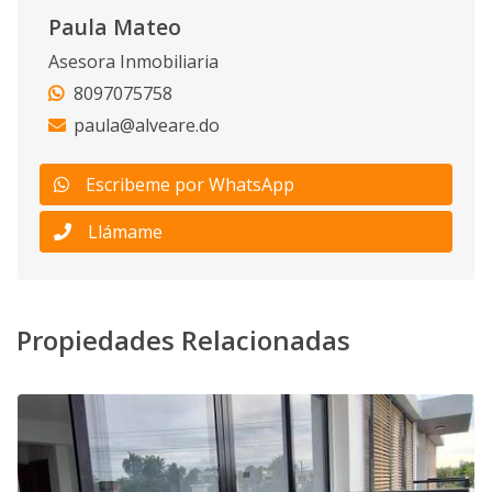
Paula Mateo
Asesora Inmobiliaria
8097075758
paula@alveare.do
Escribeme por WhatsApp
Llámame
Propiedades Relacionadas