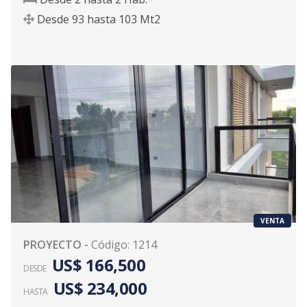
Desde
93
hasta
103
Mt2
VENTA
PROYECTO
-
Código
:
1214
US$ 166,500
DESDE
US$ 234,000
HASTA