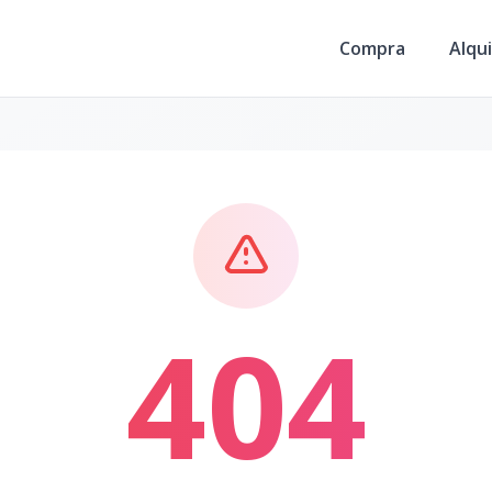
Compra
Alqui
404