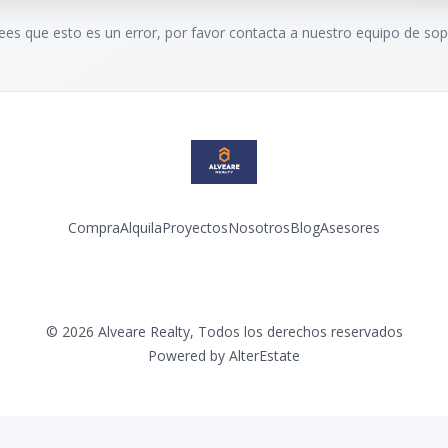
rees que esto es un error, por favor contacta a nuestro equipo de sop
Compra
Alquila
Proyectos
Nosotros
Blog
Asesores
Facebook
Instagram
LinkedIn
YouTube
©
2026
Alveare Realty
,
Todos los derechos reservados
Powered by
AlterEstate