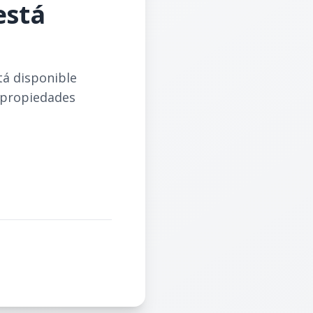
está
tá disponible
 propiedades