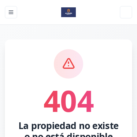
Toggle navigation menu
Toggl
404
La propiedad no existe
o no está disponible