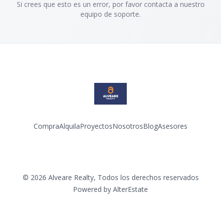
Si crees que esto es un error, por favor contacta a nuestro
equipo de soporte.
Compra
Alquila
Proyectos
Nosotros
Blog
Asesores
Facebook
Instagram
LinkedIn
YouTube
©
2026
Alveare Realty
,
Todos los derechos reservados
Powered by
AlterEstate