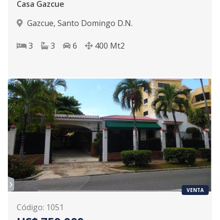
Casa Gazcue
Gazcue
,
Santo Domingo D.N.
3
3
6
400
Mt2
VENTA
Código
:
1051