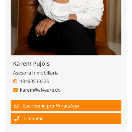
Karem Pujols
Asesora Inmobiliaria
18493533325
karem@alveare.do
Escribeme por WhatsApp
Llámame