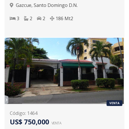
Gazcue
,
Santo Domingo D.N.
3
2
2
186
Mt2
VENTA
Código
:
1464
US$ 750,000
VENTA