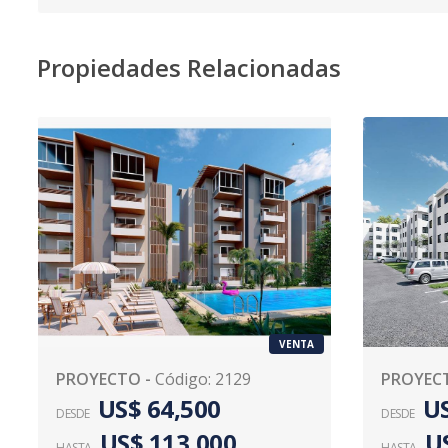
Propiedades Relacionadas
VENTA
PROYECTO
-
Código
:
2129
PROYEC
US$ 64,500
US
DESDE
DESDE
US$ 113,000
U
HASTA
HASTA