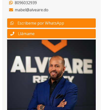
8096032939
mabel@alveare.do
Escribeme por WhatsApp
Llámame