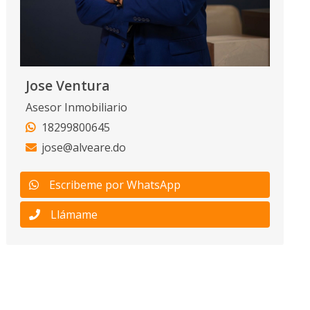
Jose Ventura
Asesor Inmobiliario
18299800645
jose@alveare.do
Escribeme por WhatsApp
Llámame