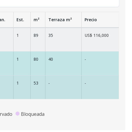
an.
Est.
m²
Terraza
m²
Precio
1
89
35
US$ 116,000
1
80
40
-
1
53
-
-
rvado
Bloqueada