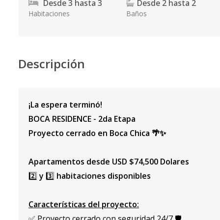
Desde
3
hasta
3
Desde
2
hasta
2
Habitaciones
Baños
Descripción
¡La espera terminó!
BOCA RESIDENCE - 2da Etapa
Proyecto cerrado en Boca Chica
🌴✨
Apartamentos desde USD $74,500 Dolares
2️⃣
y
3️⃣
habitaciones disponibles
Características del proyecto:
✅ Proyecto cerrado con seguridad 24/7 🛡️