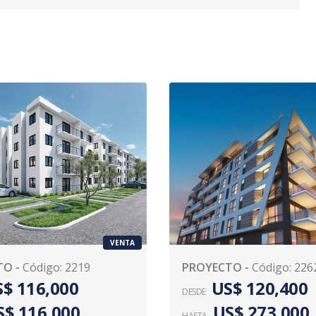
VENTA
TO
-
Código
:
2219
PROYECTO
-
Código
:
226
$ 116,000
US$ 120,400
DESDE
S$ 116,000
US$ 273,000
HASTA