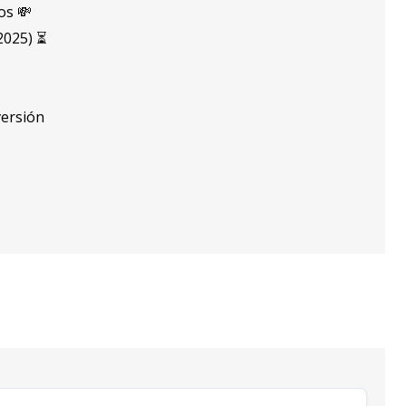
os 💸
2025) ⏳
versión