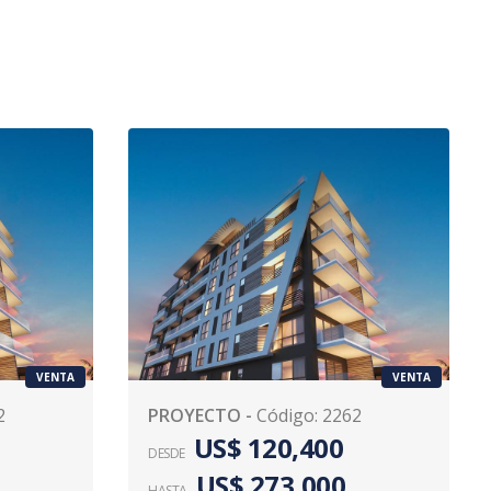
VENTA
VENTA
2
PROYECTO
-
Código
:
2262
US$ 120,400
DESDE
US$ 273,000
HASTA