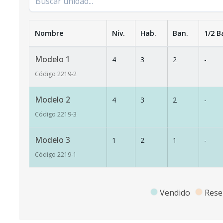
Nombre
Niv.
Hab.
Ban.
1/2 B
Modelo 1
4
3
2
-
Código
2219
-2
Modelo 2
4
3
2
-
Código
2219
-3
Modelo 3
1
2
1
-
Código
2219
-1
Vendido
Rese