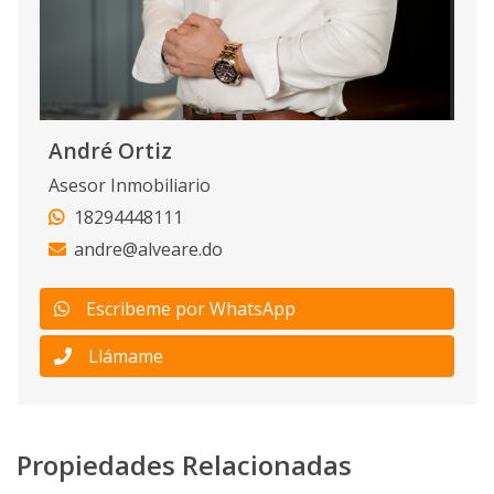
André Ortiz
Asesor Inmobiliario
18294448111
andre@alveare.do
Escribeme por WhatsApp
Llámame
Propiedades Relacionadas