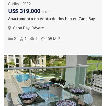
Código
:
2032
US$ 319,000
VENTA
Apartamento en Venta de dos hab en Cana Bay
Cana Bay
,
Bávaro
2
2
1
108
Mt2