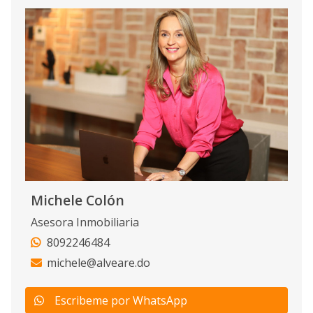
Michele Colón
Asesora Inmobiliaria
8092246484
michele@alveare.do
Escribeme por WhatsApp