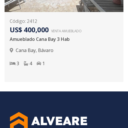
Código
:
2412
US$ 400,000
VENTA AMUEBLADO
Amueblado Cana Bay 3 Hab
Cana Bay
,
Bávaro
3
4
1