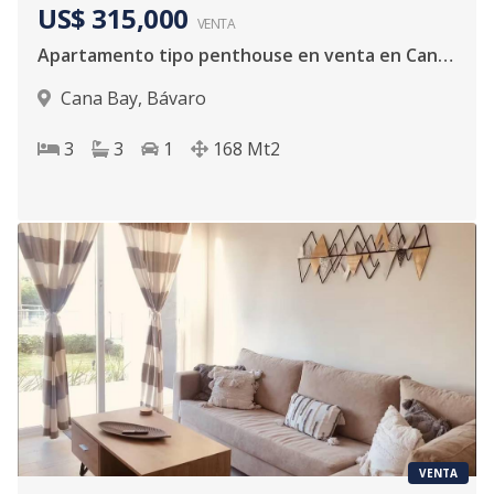
US$ 315,000
VENTA
Apartamento tipo penthouse en venta en Cana Bay, Bavaro Punta Cana
Cana Bay
,
Bávaro
3
3
1
168
Mt2
VENTA