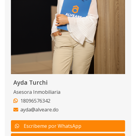
Ayda Turchi
Asesora Inmobiliaria
18096576342
ayda@alveare.do
Escribeme por WhatsApp