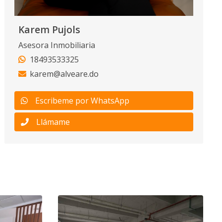
Karem Pujols
Asesora Inmobiliaria
18493533325
karem@alveare.do
Escribeme por WhatsApp
Llámame