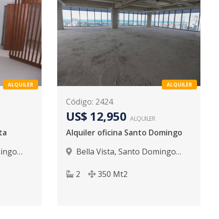
ALQUILER
ALQUILER
Código
:
2424
US$ 12,950
ALQUILER
ta
Alquiler oficina Santo Domingo
ingo
Bella Vista
,
Santo Domingo
D.N.
2
350
Mt2