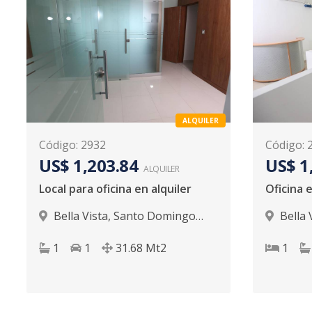
ALQUILER
Código
:
2932
Código
:
US$ 1,203.84
US$ 1
ALQUILER
Local para oficina en alquiler
Oficina e
Bella Vista
,
Santo Domingo
Bella 
D.N.
D.N.
1
1
31.68
Mt2
1