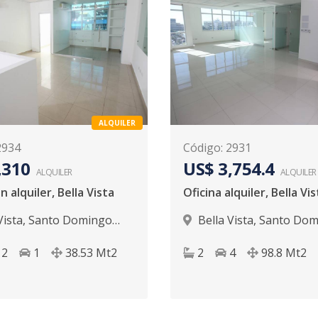
ALQUILER
2934
Código
:
2931
,310
US$ 3,754.4
ALQUILER
ALQUILER
n alquiler, Bella Vista
Oficina alquiler, Bella Vis
Vista
,
Santo Domingo
Bella Vista
,
Santo Dom
D.N.
2
1
38.53
Mt2
2
4
98.8
Mt2