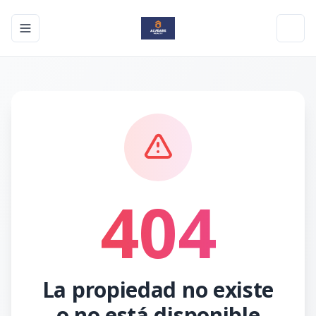
Toggle navigation menu
Toggl
404
La propiedad no existe
o no está disponible