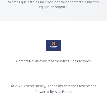
Si crees que esto es un error, por favor contacta a nuestro
equipo de soporte.
Compra
Alquila
Proyectos
Nosotros
Blog
Asesores
Facebook
Instagram
LinkedIn
YouTube
©
2026
Alveare Realty
,
Todos los derechos reservados
Powered by
AlterEstate