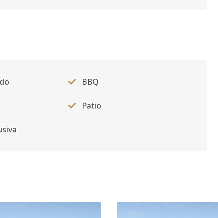
ado
BBQ
Patio
usiva