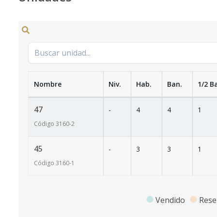
Nombre
Niv.
Hab.
Ban.
1/2 B
47
-
4
4
1
Código
3160
-2
45
-
3
3
1
Código
3160
-1
Vendido
Rese