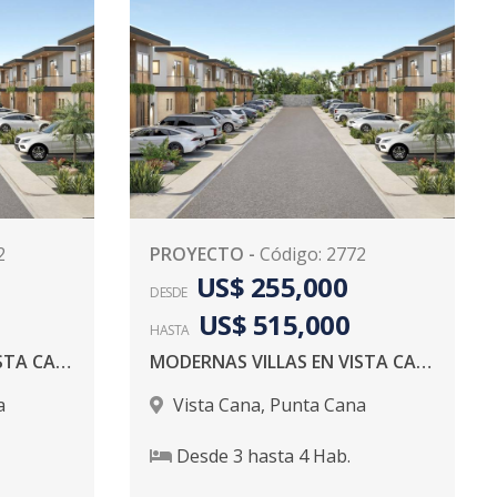
2
PROYECTO
-
Código
:
2772
US$ 255,000
DESDE
US$ 515,000
HASTA
MODERNAS VILLAS EN VISTA CANA
MODERNAS VILLAS EN VISTA CANA
a
Vista Cana
,
Punta Cana
Desde
3
hasta
4
Hab.