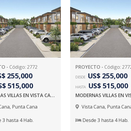
TO
-
Código
:
2772
PROYECTO
-
Código
:
277
$ 255,000
US$ 255,000
DESDE
S$ 515,000
US$ 515,000
HASTA
MODERNAS VILLAS EN VISTA CANA
 Cana
,
Punta Cana
Vista Cana
,
Punta Can
e
3
hasta
4
Hab.
Desde
3
hasta
4
Hab.