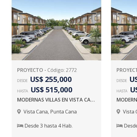
PROYECTO
-
Código
:
2772
PROYEC
US$ 255,000
US
DESDE
DESDE
US$ 515,000
U
HASTA
HASTA
MODERNAS VILLAS EN VISTA CANA
Vista Cana
,
Punta Cana
Vista
Desde
3
hasta
4
Hab.
Desd