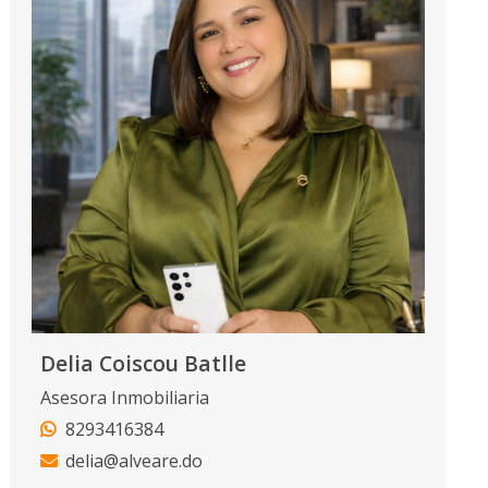
Delia Coiscou Batlle
Asesora Inmobiliaria
8293416384
delia@alveare.do