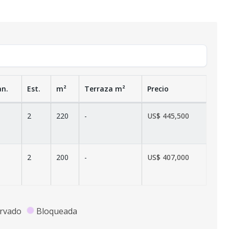
an.
Est.
m²
Terraza
m²
Precio
2
220
-
US$ 445,500
2
200
-
US$ 407,000
rvado
Bloqueada