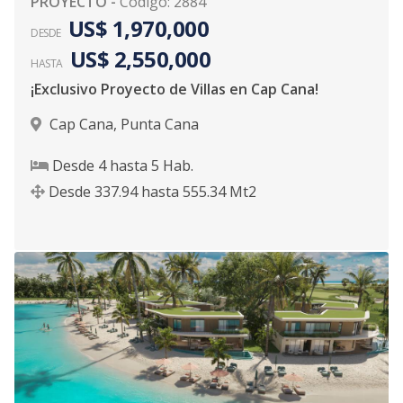
PROYECTO
-
Código
:
2884
US$ 1,970,000
DESDE
US$ 2,550,000
HASTA
¡Exclusivo Proyecto de Villas en Cap Cana!
Cap Cana
,
Punta Cana
Desde
4
hasta
5
Hab.
Desde
337.94
hasta
555.34
Mt2