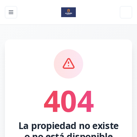
Toggle navigation menu
Toggl
404
La propiedad no existe
o no está disponible