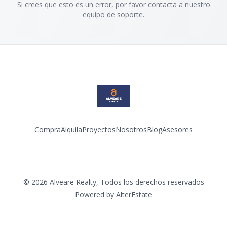
Si crees que esto es un error, por favor contacta a nuestro
equipo de soporte.
Compra
Alquila
Proyectos
Nosotros
Blog
Asesores
Facebook
Instagram
LinkedIn
YouTube
©
2026
Alveare Realty
,
Todos los derechos reservados
Powered by
AlterEstate