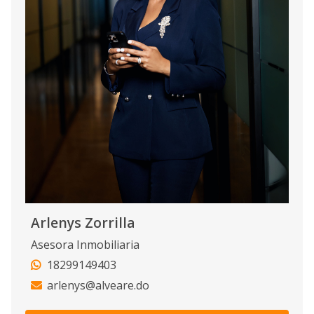
Arlenys Zorrilla
Asesora Inmobiliaria
18299149403
arlenys@alveare.do