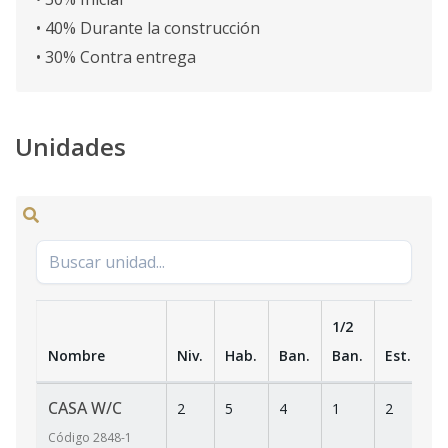
• 40% Durante la construcción
• 30% Contra entrega
Unidades
1/2
Nombre
Niv.
Hab.
Ban.
Ban.
Est.
m
CASA W/C
2
5
4
1
2
4
Código
2848
-1