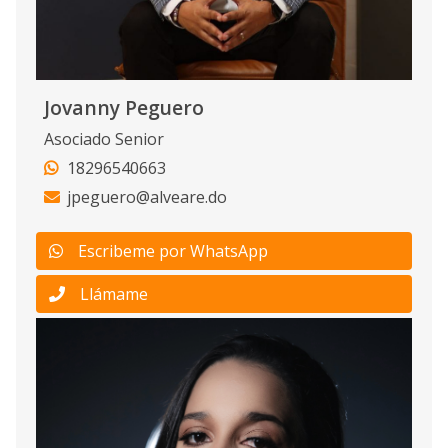
Jovanny Peguero
Asociado Senior
18296540663
jpeguero@alveare.do
Escribeme por WhatsApp
Llámame