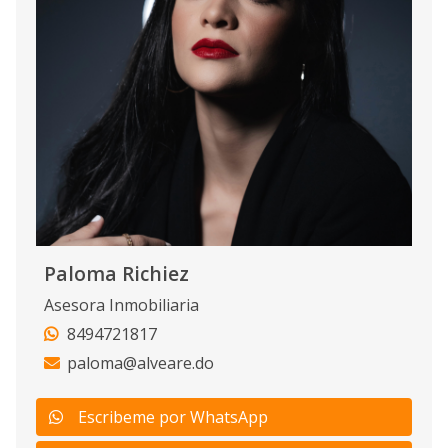
Paloma Richiez
Asesora Inmobiliaria
8494721817
paloma@alveare.do
Escribeme por WhatsApp