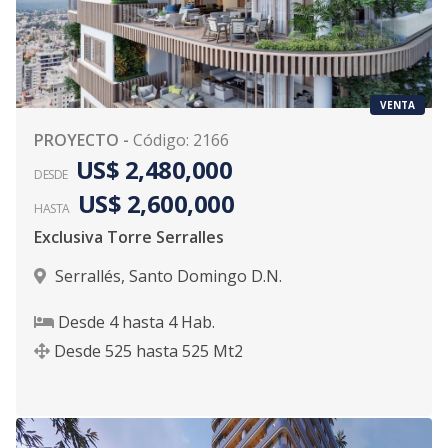
VENTA
PROYECTO
-
Código
:
2166
US$ 2,480,000
DESDE
US$ 2,600,000
HASTA
Exclusiva Torre Serralles
Serrallés
,
Santo Domingo D.N.
Desde
4
hasta
4
Hab.
Desde
525
hasta
525
Mt2