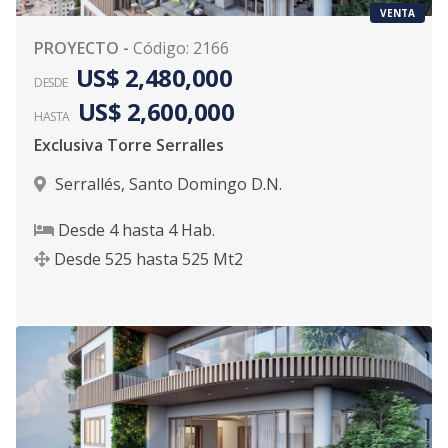
VENTA
PROYECTO
-
Código
:
2166
US$ 2,480,000
DESDE
US$ 2,600,000
HASTA
Exclusiva Torre Serralles
Serrallés
,
Santo Domingo D.N.
Desde
4
hasta
4
Hab.
Desde
525
hasta
525
Mt2