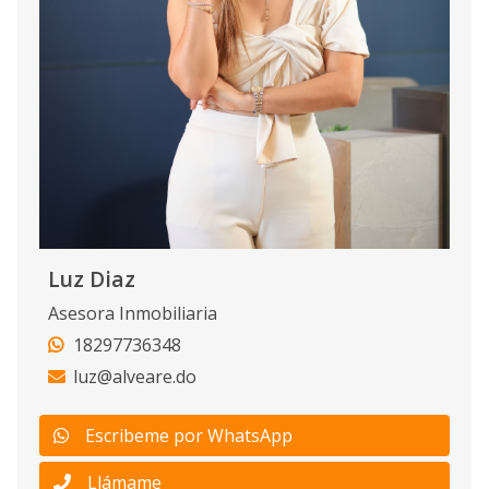
Luz Diaz
Asesora Inmobiliaria
18297736348
luz@alveare.do
Escribeme por WhatsApp
Llámame