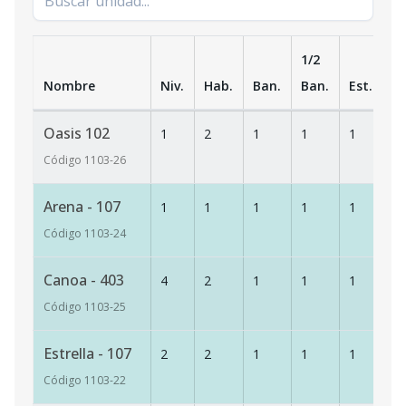
1/2
Nombre
Niv.
Hab.
Ban.
Ban.
Est.
m
Oasis 102
1
2
1
1
1
74
Código
1103
-26
Arena - 107
1
1
1
1
1
74
Código
1103
-24
Canoa - 403
4
2
1
1
1
74
Código
1103
-25
Estrella - 107
2
2
1
1
1
74
Código
1103
-22