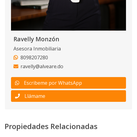
Ravelly Monzón
Asesora Inmobiliaria
8098207280
ravelly@alveare.do
Escribeme por WhatsApp
Llámame
Propiedades Relacionadas