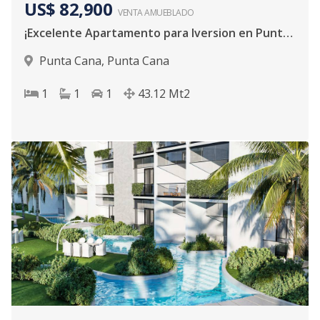
US$ 82,900
VENTA AMUEBLADO
¡Excelente Apartamento para Iversion en Punta Cana!
Punta Cana
,
Punta Cana
1
1
1
43.12
Mt2