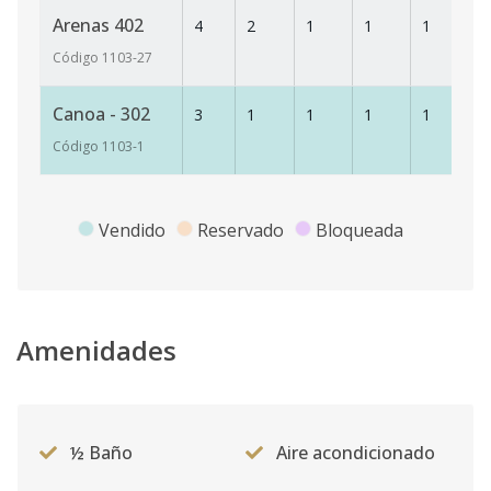
Arenas 402
4
2
1
1
1
74
Código
1103
-27
Canoa - 302
3
1
1
1
1
74
Código
1103
-1
Vendido
Reservado
Bloqueada
Amenidades
½ Baño
Aire acondicionado