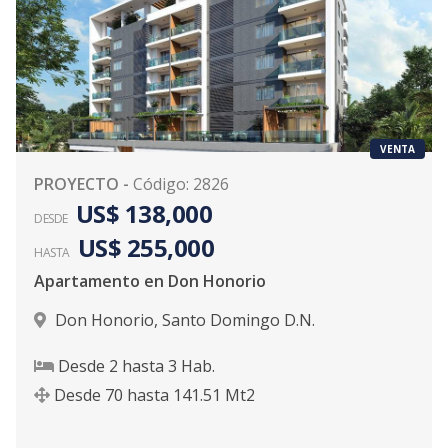
VENTA
PROYECTO
-
Código
:
2826
US$ 138,000
DESDE
US$ 255,000
HASTA
Apartamento en Don Honorio
Don Honorio
,
Santo Domingo D.N.
Desde
2
hasta
3
Hab.
Desde
70
hasta
141.51
Mt2