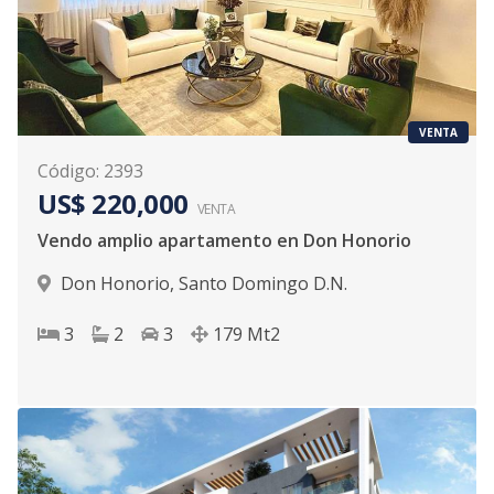
VENTA
Código
:
2393
US$ 220,000
VENTA
Vendo amplio apartamento en Don Honorio
Don Honorio
,
Santo Domingo D.N.
3
2
3
179
Mt2