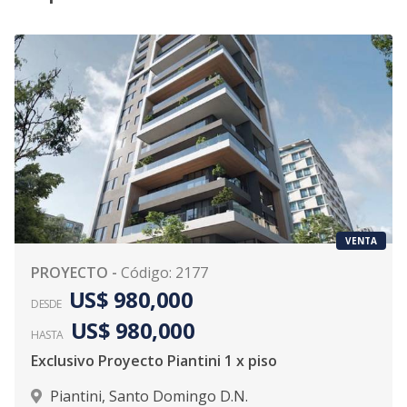
VENTA
PROYECTO
-
Código
:
2177
US$ 980,000
DESDE
US$ 980,000
HASTA
Exclusivo Proyecto Piantini 1 x piso
Piantini
,
Santo Domingo D.N.