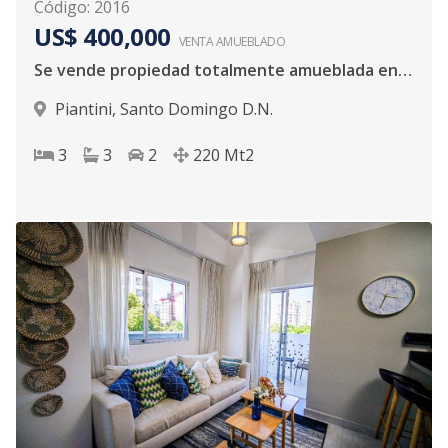
Código
:
2016
US$ 400,000
VENTA AMUEBLADO
Se vende propiedad totalmente amueblada en Piantini
Piantini
,
Santo Domingo D.N.
3
3
2
220
Mt2