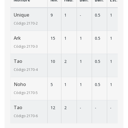
Unique
9
1
-
0.5
1
8
Código
2170
-2
Ark
15
1
1
0.5
1
7
Código
2170
-3
Tao
10
2
1
0.5
1
1
Código
2170
-4
Noho
5
1
1
0.5
1
8
Código
2170
-5
Tao
12
2
-
-
-
1
Código
2170
-6