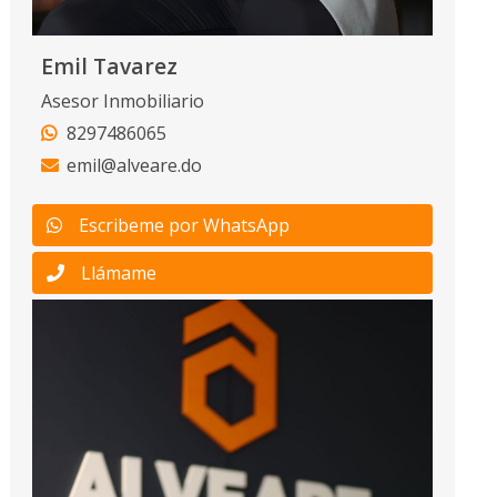
Emil Tavarez
Asesor Inmobiliario
8297486065
emil@alveare.do
Escribeme por WhatsApp
Llámame