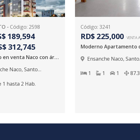
0
TO
-
Código
:
2598
Código
:
3241
$ 189,594
RD$ 225,000
VENTA 
S$ 312,745
Proyecto en venta Naco con área social proximo a entregarse
Ensanche Naco
,
Santo
Domingo D.N.
che Naco
,
Santo
1
1
1
87.3
 D.N.
e
1
hasta
2
Hab.