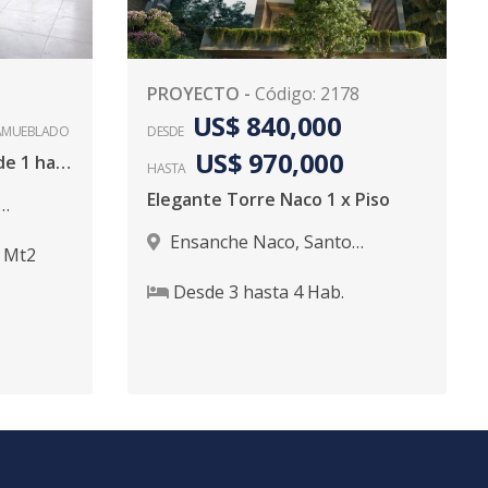
PROYECTO
-
Código
:
2178
US$ 840,000
AMUEBLADO
DESDE
US$ 970,000
Moderno Apartamento de 1 habitación Naco
HASTA
Elegante Torre Naco 1 x Piso
Ensanche Naco
,
Santo
Mt2
Domingo D.N.
Desde
3
hasta
4
Hab.