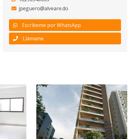
jpeguero@alveare.do
Escribeme por WhatsApp
Llámame