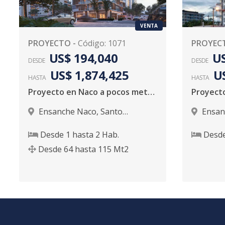
VENTA
PROYECTO
-
Código
:
1071
PROYEC
US$ 194,040
US
DESDE
DESDE
US$ 1,874,425
U
HASTA
HASTA
Proyecto en Naco a pocos metros del club
Ensanche Naco
,
Santo
Ensan
Domingo D.N.
Domingo
Desde
1
hasta
2
Hab.
Desd
Desde
64
hasta
115
Mt2