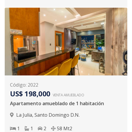
Código
:
2022
US$ 198,000
VENTA AMUEBLADO
Apartamento amueblado de 1 habitación
La Julia
,
Santo Domingo D.N.
1
1
2
58
Mt2