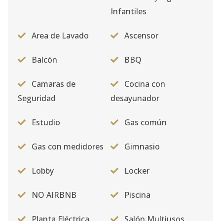
Código
2242
-15
Infantiles
4G
4
3
3
1
2
1
Area de Lavado
Ascensor
Código
2242
-16
Balcón
BBQ
11E
11
3
3
1
2
2
Código
2242
-19
Camaras de
Cocina con
Seguridad
desayunador
10A
10
3
3
1
2
1
Estudio
Gas común
Código
2242
-20
Gas con medidores
Gimnasio
13D
13
3
3
1
2
2
Código
2242
-21
Lobby
Locker
10G
10
3
3
1
2
1
NO AIRBNB
Piscina
Código
2242
-22
Planta Eléctrica
Salón Multiusos