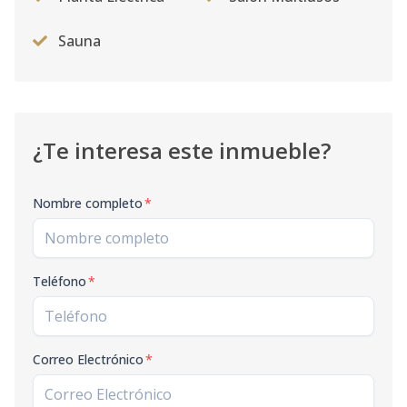
5G
5
3
3
1
2
16
Código
Sauna
2242
-24
¿Te interesa este inmueble?
Nombre completo
*
Teléfono
*
Correo Electrónico
*