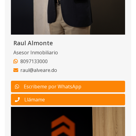
Raul Almonte
Asesor Inmobiliario
8097133000
raul@alveare.do
Escribeme por WhatsApp
Llámame