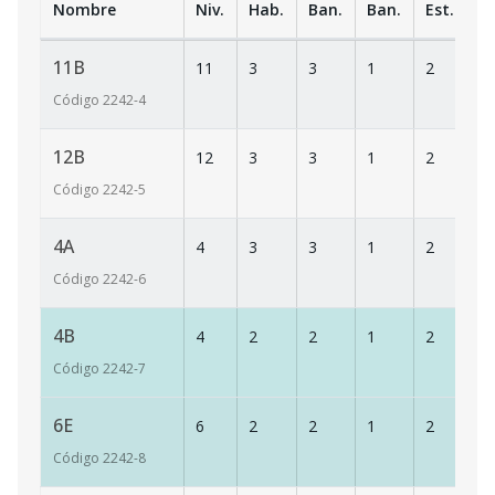
Nombre
Niv.
Hab.
Ban.
Ban.
Est.
m
11B
11
3
3
1
2
1
Código
2242
-4
12B
12
3
3
1
2
1
Código
2242
-5
4A
4
3
3
1
2
1
Código
2242
-6
4B
4
2
2
1
2
1
Código
2242
-7
6E
6
2
2
1
2
1
Código
2242
-8