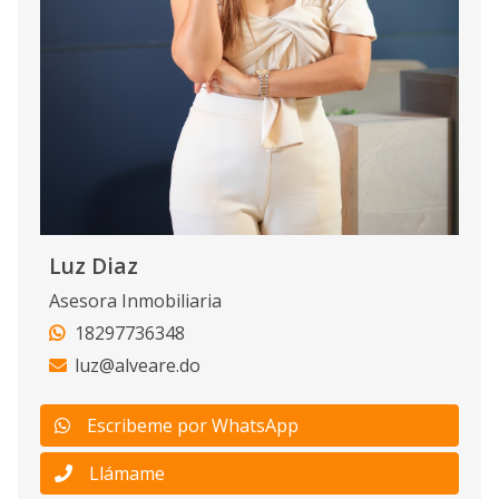
Luz Diaz
Asesora Inmobiliaria
18297736348
luz@alveare.do
Escribeme por WhatsApp
Llámame