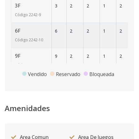
3F
3
2
2
1
2
1
Código
2242
-9
6F
6
2
2
1
2
1
Código
2242
-10
9F
9
2
2
1
2
1
Código
2242
-11
Vendido
Reservado
Bloqueada
4G
4
3
3
1
2
16
Código
2242
-13
6G
Amenidades
6
3
3
1
2
1
Código
2242
-14
8G
8
3
3
1
2
1
Area Comun
Area De Juegos