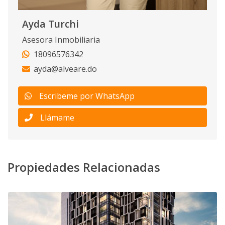
Ayda Turchi
Asesora Inmobiliaria
18096576342
ayda@alveare.do
Escribeme por WhatsApp
Llámame
Propiedades Relacionadas