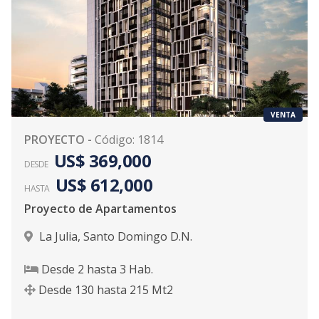
VENTA
PROYECTO
-
Código
:
1814
US$ 369,000
DESDE
US$ 612,000
HASTA
Proyecto de Apartamentos
La Julia
,
Santo Domingo D.N.
Desde
2
hasta
3
Hab.
Desde
130
hasta
215
Mt2