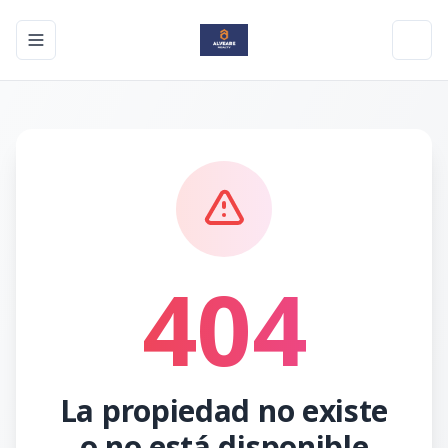
Toggle navigation menu
Toggl
404
La propiedad no existe
o no está disponible