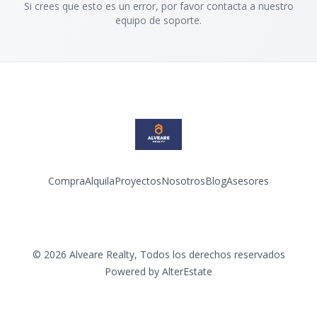
Si crees que esto es un error, por favor contacta a nuestro
equipo de soporte.
Compra
Alquila
Proyectos
Nosotros
Blog
Asesores
Facebook
Instagram
LinkedIn
YouTube
©
2026
Alveare Realty
,
Todos los derechos reservados
Powered by
AlterEstate